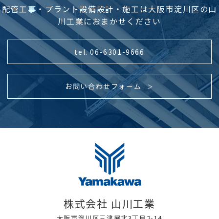
当社は、お客様から個人情報をご提供いただ
配管工事・プラント設備設計・施工は大阪市淀川区の山
く際には、あらかじめその目的を明示させて
川工業におまかせください
いただき、その目的の達成に必要な範囲内で
個人情報をご提供いただきます。
tel. 06-6301-9666
個人情報の利用について
お客様からご提供いただきました個人情報
お問い合わせフォーム
は、あらかじめお客様に明示した目的および
お客様との連絡手段以外には利用いたしませ
ん。お客様から個人情報をご提供いただく際
に当社が明示した目的の範囲を越えてお客様
の個人情報を利用する必要が生じた場合は、
事前にお客様にその目的をご連絡いたします。
新たな目的にご同意いただけない場合には、
お客様ご自身の判断により、かかる目的への
個人情報の利用を拒否されることができます。
株式会社 山川工業
個人情報の利用目的について
大阪市淀川区三津屋北3丁目2-14