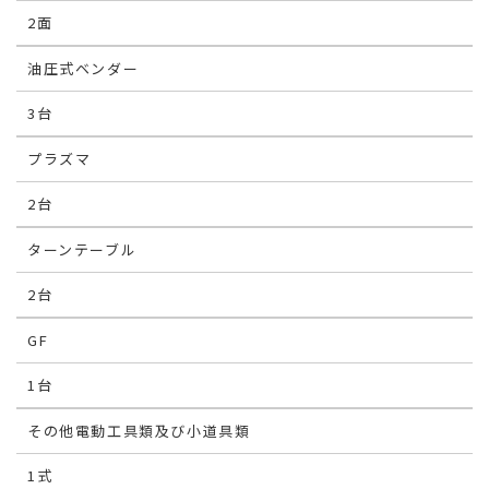
2面
油圧式ベンダー
3台
プラズマ
2台
ターンテーブル
2台
GF
1台
その他電動工具類及び小道具類
1式