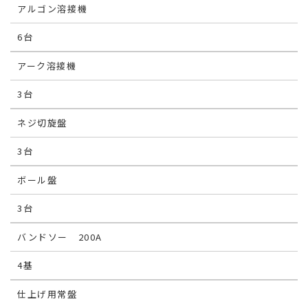
アルゴン溶接機
6台
アーク溶接機
3台
ネジ切旋盤
3台
ボール盤
3台
バンドソー 200A
4基
仕上げ用常盤